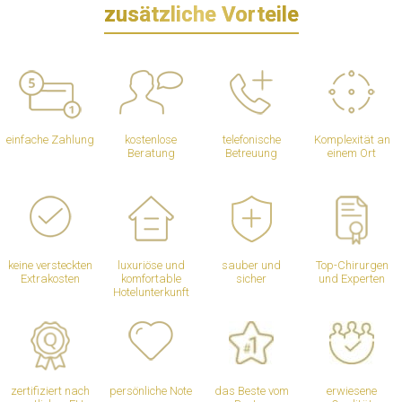
zusätzliche Vorteile
einfache Zahlung
kostenlose
telefonische
Komplexität an
Beratung
Betreuung
einem Ort
keine versteckten
luxuriöse und
sauber und
Top-Chirurgen
Extrakosten
komfortable
sicher
und Experten
Hotelunterkunft
zertifiziert nach
persönliche Note
das Beste vom
erwiesene