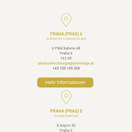
PRAHA (PRAG) 6
KLINIKA YES VISAGE & YES AGE
U Páté baterie 48
Praha 6
162 00
plastischechirurgie@yesvisage.at
+43 720 105 205
mehr Informationen
PRAHA (PRAG) 5
VOLCANO KOMPLEX
K Sopce 30
Praha 5