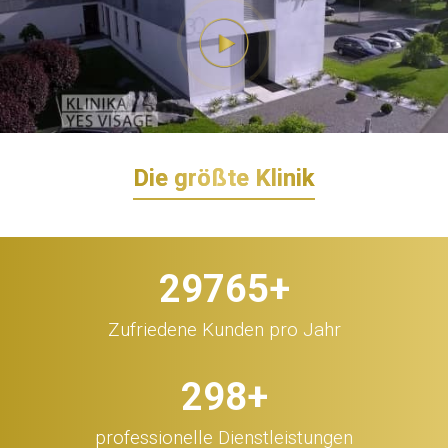
Die größte Klinik
30.000
+
Zufriedene Kunden pro Jahr
300
+
professionelle Dienstleistungen