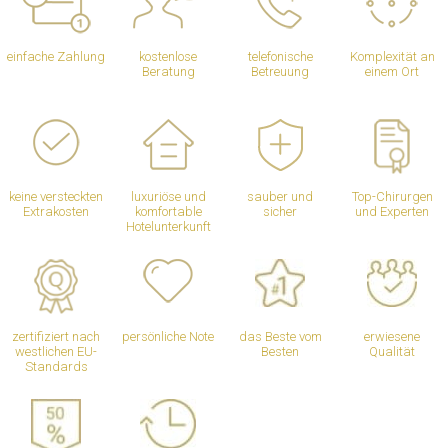
einfache Zahlung
kostenlose
telefonische
Komplexität an
Beratung
Betreuung
einem Ort
keine versteckten
luxuriöse und
sauber und
Top-Chirurgen
Extrakosten
komfortable
sicher
und Experten
Hotelunterkunft
zertifiziert nach
persönliche Note
das Beste vom
erwiesene
westlichen EU-
Besten
Qualität
Standards