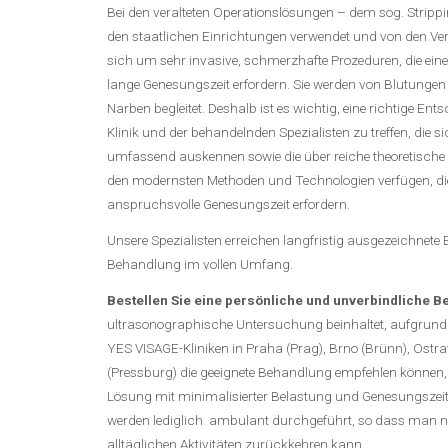
Bei den veralteten Operationslösungen – dem sog. Stripping
den staatlichen Einrichtungen verwendet und von den Ver
sich um sehr invasive, schmerzhafte Prozeduren, die ein
lange Genesungszeit erfordern. Sie werden von Blutungen
Narben begleitet. Deshalb ist es wichtig, eine richtige Ent
Klinik und der behandelnden Spezialisten zu treffen, die s
umfassend auskennen sowie die über reiche theoretische
den modernsten Methoden und Technologien verfügen, di
anspruchsvolle Genesungszeit erfordern.
Unsere Spezialisten erreichen langfristig ausgezeichnete
Behandlung im vollen Umfang.
Bestellen Sie eine persönliche und unverbindliche B
ultrasonographische Untersuchung beinhaltet, aufgrund d
YES VISAGE-Kliniken in Praha (Prag), Brno (Brünn), Ostra
(Pressburg) die geeignete Behandlung empfehlen können, 
Lösung mit minimalisierter Belastung und Genesungszeit g
werden lediglich ambulant durchgeführt, so dass man na
alltäglichen Aktivitäten zurückkehren kann.