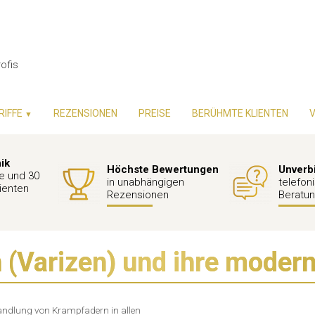
ofis
RIFFE
REZENSIONEN
PREISE
BERÜHMTE KLIENTEN
▼
nik
Höchste Bewertungen
Unverbi
e und 30
in unabhängigen
telefon
ienten
Rezensionen
Beratun
(Varizen) und ihre moder
andlung von Krampfadern in allen