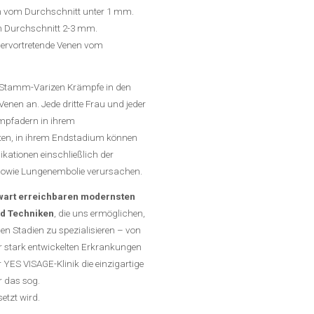
en vom Durchschnitt unter 1 mm.
om Durchschnitt 2-3 mm.
 hervortretende Venen vom
r Stamm-Varizen Krämpfe in den
enen an. Jede dritte Frau und jeder
ampfadern in ihrem
sten, in ihrem Endstadium können
ationen einschließlich der
owie Lungenembolie verursachen.
enwart erreichbaren modernsten
nd Techniken
, die uns ermöglichen,
n Stadien zu spezialisieren – von
ur stark entwickelten Erkrankungen
YES VISAGE-Klinik die einzigartige
r das sog.
tzt wird.