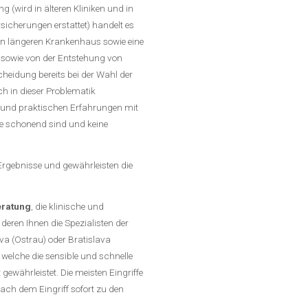
 (wird in älteren Kliniken und in
sicherungen erstattet) handelt es
en längeren Krankenhaus sowie eine
 sowie von der Entstehung von
scheidung bereits bei der Wahl der
ich in dieser Problematik
 und praktischen Erfahrungen mit
e schonend sind und keine
 Ergebnisse und gewährleisten die
eratung
, die klinische und
eren Ihnen die Spezialisten der
va (Ostrau) oder Bratislava
welche die sensible und schnelle
ewährleistet. Die meisten Eingriffe
ch dem Eingriff sofort zu den