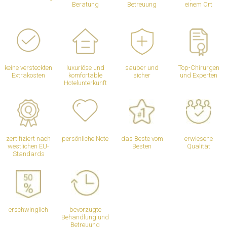
Beratung
Betreuung
einem Ort
keine versteckten
luxuriöse und
sauber und
Top-Chirurgen
Extrakosten
komfortable
sicher
und Experten
Hotelunterkunft
zertifiziert nach
persönliche Note
das Beste vom
erwiesene
westlichen EU-
Besten
Qualität
Standards
erschwinglich
bevorzugte
Behandlung und
Betreuung