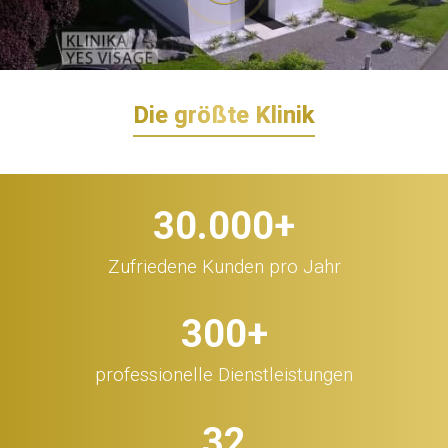
Die größte Klinik
30.000
+
Zufriedene Kunden pro Jahr
300
+
professionelle Dienstleistungen
32