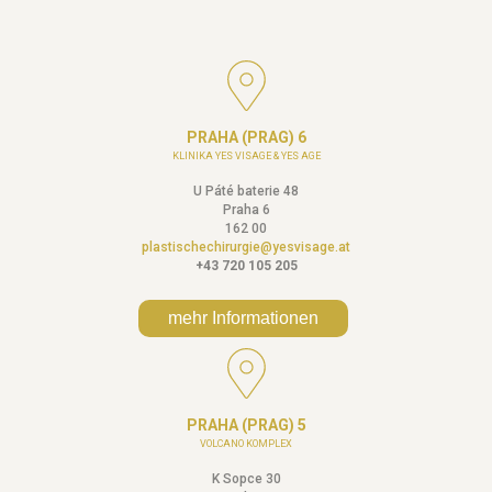
PRAHA (PRAG) 6
KLINIKA YES VISAGE & YES AGE
U Páté baterie 48
Praha 6
162 00
plastischechirurgie@yesvisage.at
+43 720 105 205
mehr Informationen
PRAHA (PRAG) 5
VOLCANO KOMPLEX
K Sopce 30