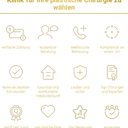
wählen
einfache Zahlung
kostenlose
telefonische
Komplexität an
Beratung
Betreuung
einem Ort
keine versteckten
luxuriöse und
sauber und
Top-Chirurgen
Extrakosten
komfortable
sicher
und Experten
Hotelunterkunft
zertifiziert nach
persönliche Note
das Beste vom
erwiesene